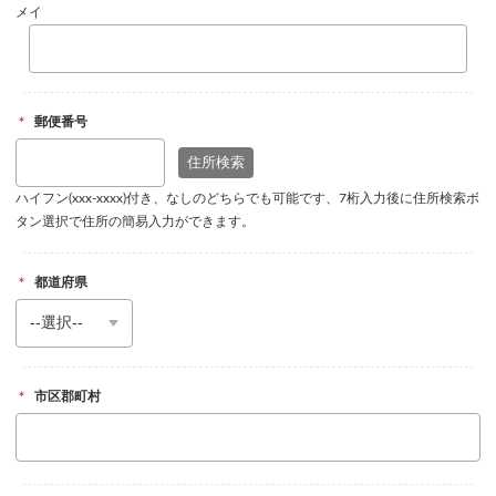
メイ
＊
郵便番号
ハイフン(xxx-xxxx)付き、なしのどちらでも可能です、7桁入力後に住所検索ボ
タン選択で住所の簡易入力ができます。
＊
都道府県
＊
市区郡町村