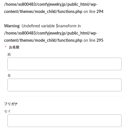
/home/xs800483/comfyjewelry.jp/public_html/wp-
content/themes/mode_child/functions.php
on line
294
Warning
: Undefined variable $nameform in
/home/xs800483/comfyjewelry.jp/public_html/wp-
content/themes/mode_child/functions.php
on line
295
＊
お名前
姓
名
フリガナ
セイ